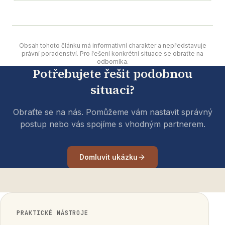
Obsah tohoto článku má informativní charakter a nepředstavuje
právní poradenství. Pro řešení konkrétní situace se obraťte na
odborníka.
Potřebujete řešit podobnou
situaci?
Obraťte se na nás. Pomůžeme vám nastavit správný
postup nebo vás spojíme s vhodným partnerem.
Domluvit ukázku
PRAKTICKÉ NÁSTROJE