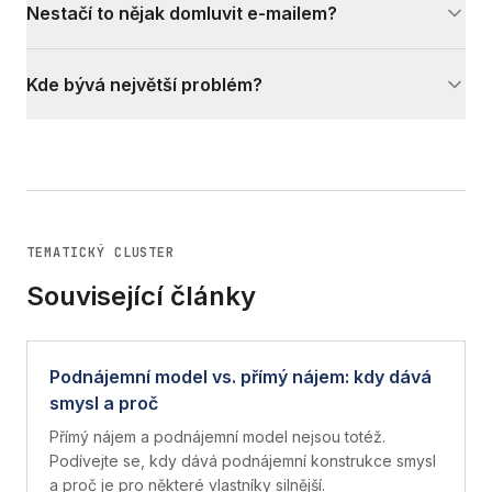
Nestačí to nějak domluvit e-mailem?
Ne. U opakované služby je to slabé pro obě strany.
Kde bývá největší problém?
V nejasném rozsahu správy a schvalovacích pravomocích.
TEMATICKÝ CLUSTER
Související články
Podnájemní model vs. přímý nájem: kdy dává
smysl a proč
Přímý nájem a podnájemní model nejsou totéž.
Podívejte se, kdy dává podnájemní konstrukce smysl
a proč je pro některé vlastníky silnější.