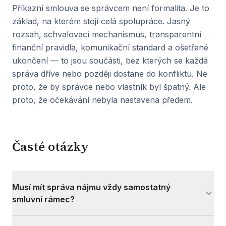
Příkazní smlouva se správcem není formalita. Je to
základ, na kterém stojí celá spolupráce. Jasný
rozsah, schvalovací mechanismus, transparentní
finanční pravidla, komunikační standard a ošetřené
ukončení — to jsou součásti, bez kterých se každá
správa dříve nebo později dostane do konfliktu. Ne
proto, že by správce nebo vlastník byl špatný. Ale
proto, že očekávání nebyla nastavena předem.
Časté otázky
Musí mít správa nájmu vždy samostatný
smluvní rámec?
Ano, pokud má být jasné, kdo co skutečně přebírá.