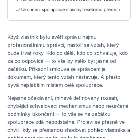
Ukončení spolupráce musí být ošetřeno předem
Když vlastník bytu svěří správu nájmu
profesionálnímu správci, nastolí se vztah, který
bude trvat roky. Kdo co dělá, kdo co schvaluje, kdo
za co odpovídá — to vše by mělo být jasné od
začátku. Příkazní smlouva se správcem je
dokument, který tento vztah nastavuje. A přesto
bývá nejslabším místem celé spolupráce.
Nejasné očekávání, mlhavě definovaný rozsah,
chybějící schvalovací mechanismus nebo neurčené
podmínky ukončení — to vše se na začátku
spolupráce zdá nepodstatné. Projeví se přesně ve
chvíli, kdy se přestanou shodovat pohled vlastníka a
pohled správce na to, co bylo domluveno.