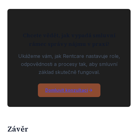
Chcete vědět, jak vypadá smluvní
rámec správy nájmu v praxi?
Ukážeme vám, jak Rentcare nastavuje role,
odpovědnosti a procesy tak, aby smluvní
základ skutečně fungoval.
Domluvit konzultaci
Závěr