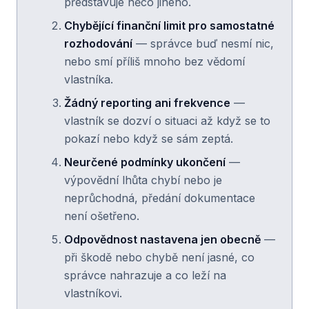
představuje něco jiného.
Chybějící finanční limit pro samostatné
rozhodování
— správce buď nesmí nic,
nebo smí příliš mnoho bez vědomí
vlastníka.
Žádný reporting ani frekvence
—
vlastník se dozví o situaci až když se to
pokazí nebo když se sám zeptá.
Neurčené podmínky ukončení
—
výpovědní lhůta chybí nebo je
neprůchodná, předání dokumentace
není ošetřeno.
Odpovědnost nastavena jen obecně
—
při škodě nebo chybě není jasné, co
správce nahrazuje a co leží na
vlastníkovi.